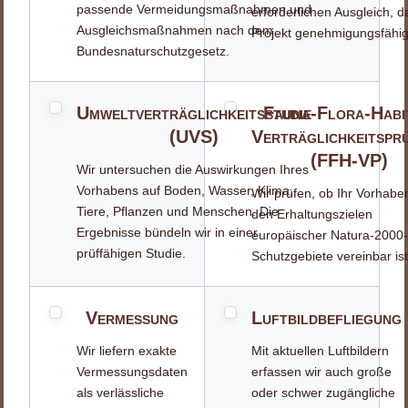
passende
Vermeidungsmaßnahmen
und
erforderlichen Ausgleich, d
Ausgleichsmaßnahmen nach dem
Projekt genehmigungsfähig 
Bundesnaturschutzgesetz.
Umweltverträglichkeitsstudie
Fauna-Flora-Habi
(UVS)
Verträglichkeitspr
(FFH-VP)
Wir untersuchen die Auswirkungen Ihres
Vorhabens auf Boden, Wasser, Klima,
Wir prüfen, ob Ihr Vorhabe
Tiere, Pflanzen und Menschen. Die
den Erhaltungszielen
Ergebnisse bündeln wir in einer
europäischer Natura-2000
prüffähigen Studie.
Schutzgebiete vereinbar ist
Vermessung
Luftbildbefliegung
Wir liefern exakte
Mit aktuellen Luftbildern
Vermessungsdaten
erfassen wir auch große
als verlässliche
oder schwer zugängliche